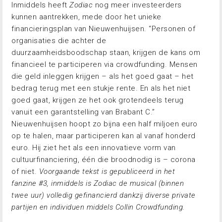
Inmiddels heeft
Zodiac
nog meer investeerders
kunnen aantrekken, mede door het unieke
financieringsplan van Nieuwenhuijsen. “Personen of
organisaties die achter de
duurzaamheidsboodschap staan, krijgen de kans om
financieel te participeren via crowdfunding. Mensen
die geld inleggen krijgen – als het goed gaat – het
bedrag terug met een stukje rente. En als het niet
goed gaat, krijgen ze het ook grotendeels terug
vanuit een garantstelling van Brabant C.”
Nieuwenhuijsen hoopt zo bijna een half miljoen euro
op te halen, maar participeren kan al vanaf honderd
euro. Hij ziet het als een innovatieve vorm van
cultuurfinanciering, één die broodnodig is – corona
of niet.
Voorgaande tekst is gepubliceerd in het
fanzine #3, inmiddels is Zodiac de musical (binnen
twee uur) volledig gefinancierd dankzij diverse private
partijen en individuen middels Collin Crowdfunding.